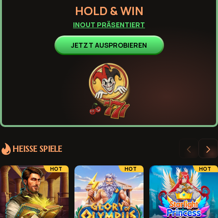
HOLD & WIN
INOUT PRÄSENTIERT
JETZT AUSPROBIEREN
HEISSE SPIELE
HOT
HOT
HOT