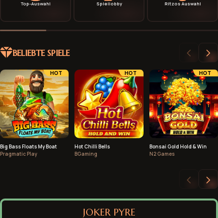
Top-Auswahl
Spiellobby
Ritzos Auswahl
BELIEBTE SPIELE
HOT
HOT
HOT
Big Bass Floats My Boat
Hot Chilli Bells
Bonsai Gold Hold & Win
Pragmatic Play
BGaming
N2 Games
JOKER PYRE