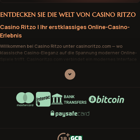
ENTDECKEN SIE DIE WELT VON CASINO RITZO
Casino Ritzo | Ihr erstklassiges Online-Casino-
Erlebnis
Willkommen bei Casino Ritzo unter casinoritzo.com — wo
klassische Casino-Eleganz auf die Spannung moderner Online-
Spiele trifft. Casinoritzo.com verbindet ein modernes Interface
mit ehrlichen Informationen und einer beeindruckenden
Spielauswahl. Unser Fokus liegt auf echtem Mehrwert, schnellen
Transaktionen und verantwortungsvollem Spielen — alles in
einem erstklassigen Erlebnis, das auf Desktop und Mobile
einwandfrei funktioniert.
Über Casino Ritzo
Casino Ritzo ist eine vollständig lizenzierte Gaming-Plattform
für Spieler, die Vielfalt, faire Bedingungen und einen Hauch von
Klasse schätzen. Die Plattform ist intuitiv zu bedienen, Ihre
Lieblingsspiele sind in Sekunden gefunden, und integrierte
Kontowerkzeuge halten Sie jederzeit in der Kontrolle.