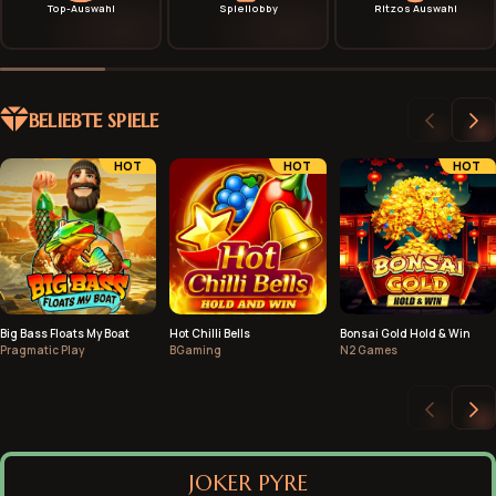
Top-Auswahl
Spiellobby
Ritzos Auswahl
BELIEBTE SPIELE
HOT
HOT
HOT
Big Bass Floats My Boat
Hot Chilli Bells
Bonsai Gold Hold & Win
Pragmatic Play
BGaming
N2 Games
JOKER PYRE