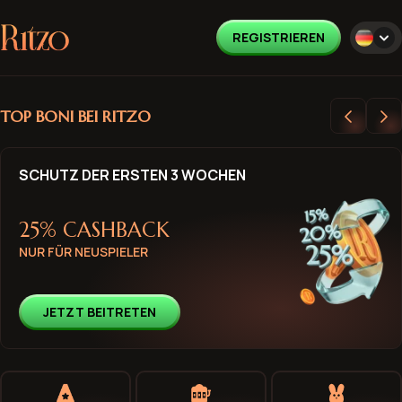
REGISTRIEREN
TOP BONI BEI RITZO
SCHUTZ DER ERSTEN 3 WOCHEN
25% CASHBACK
NUR FÜR NEUSPIELER
JETZT BEITRETEN