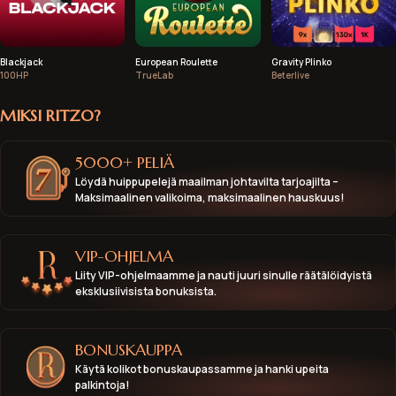
Blackjack
European Roulette
Gravity Plinko
100HP
TrueLab
Beterlive
MIKSI RITZO?
5000+ PELIÄ
Löydä huippupelejä maailman johtavilta tarjoajilta –
Maksimaalinen valikoima, maksimaalinen hauskuus!
VIP-OHJELMA
Liity VIP-ohjelmaamme ja nauti juuri sinulle räätälöidyistä
eksklusiivisista bonuksista.
BONUSKAUPPA
Käytä kolikot bonuskaupassamme ja hanki upeita
palkintoja!