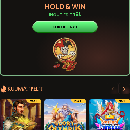
HOLD & WIN
INOUT ESITTÄÄ
KOKEILE NYT
KUUMAT PELIT
HOT
HOT
HOT