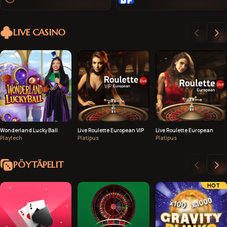
LIVE CASINO
Wonderland Lucky Ball
Live Roulette European VIP
Live Roulette European
Playtech
Platipus
Platipus
PÖYTÄPELIT
HOT